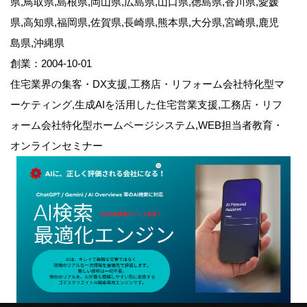
県,鳥取県,島根県,岡山県,広島県,山口県,徳島県,香川県,愛媛
県,高知県,福岡県,佐賀県,長崎県,熊本県,大分県,宮崎県,鹿児
島県,沖縄県
創業：2004-10-01
住宅業界の集客・DX支援,工務店・リフォーム会社特化型マ
ーケティング,生成AIを活用した住宅営業支援,工務店・リフ
ォーム会社特化型ホームページシステム,WEB担当者教育・
オンラインセミナー