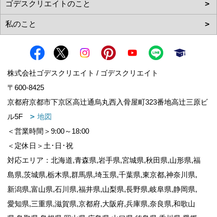
株式会社ゴデスクリエイト / ゴデスクリエイト
〒600-8425
京都府京都市下京区高辻通烏丸西入骨屋町323番地高辻三原ビ
ル5F
地図
＜営業時間＞9:00～18:00
＜定休日＞土･日･祝
対応エリア：北海道,青森県,岩手県,宮城県,秋田県,山形県,福
島県,茨城県,栃木県,群馬県,埼玉県,千葉県,東京都,神奈川県,
新潟県,富山県,石川県,福井県,山梨県,長野県,岐阜県,静岡県,
愛知県,三重県,滋賀県,京都府,大阪府,兵庫県,奈良県,和歌山