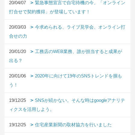
20/04/07
緊急事態宣言で自宅待機の今、「オンライン
打合せで契約獲得」が登場しています！
20/03/03
今求められる、ライブ見学会、オンライン打
合せの力
20/01/20
工務店のWEB業務、誰が担当すると成果が
出る？
20/01/06
2020年に向けて19年のSNSトレンドを掴も
う！
19/12/25
SNSが続かない。そんな時はgoogleアナリテ
ィクスを活用しよう。
19/12/25
住宅産業新聞の取材協力を行いました