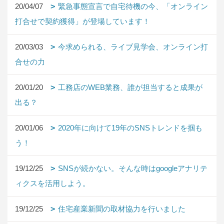
20/04/07
緊急事態宣言で自宅待機の今、「オンライン
打合せで契約獲得」が登場しています！
20/03/03
今求められる、ライブ見学会、オンライン打
合せの力
20/01/20
工務店のWEB業務、誰が担当すると成果が
出る？
20/01/06
2020年に向けて19年のSNSトレンドを掴も
う！
19/12/25
SNSが続かない。そんな時はgoogleアナリテ
ィクスを活用しよう。
19/12/25
住宅産業新聞の取材協力を行いました