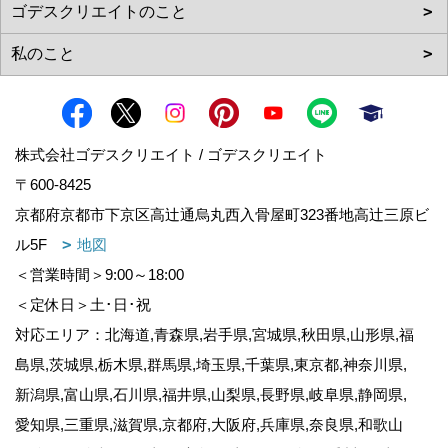
株式会社ゴデスクリエイト / ゴデスクリエイト
〒600-8425
京都府京都市下京区高辻通烏丸西入骨屋町323番地高辻三原ビ
ル5F
地図
＜営業時間＞9:00～18:00
＜定休日＞土･日･祝
対応エリア：北海道,青森県,岩手県,宮城県,秋田県,山形県,福
島県,茨城県,栃木県,群馬県,埼玉県,千葉県,東京都,神奈川県,
新潟県,富山県,石川県,福井県,山梨県,長野県,岐阜県,静岡県,
愛知県,三重県,滋賀県,京都府,大阪府,兵庫県,奈良県,和歌山