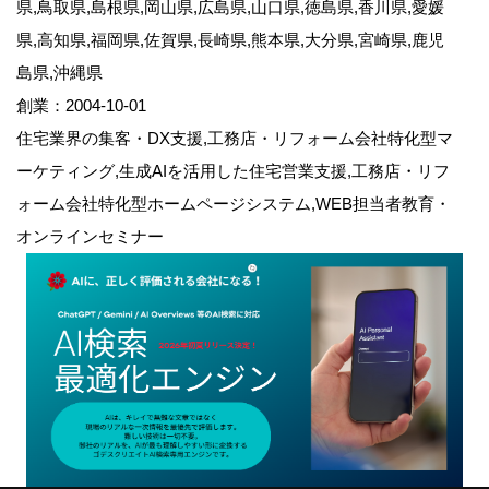
県,鳥取県,島根県,岡山県,広島県,山口県,徳島県,香川県,愛媛
県,高知県,福岡県,佐賀県,長崎県,熊本県,大分県,宮崎県,鹿児
島県,沖縄県
創業：2004-10-01
住宅業界の集客・DX支援,工務店・リフォーム会社特化型マ
ーケティング,生成AIを活用した住宅営業支援,工務店・リフ
ォーム会社特化型ホームページシステム,WEB担当者教育・
オンラインセミナー