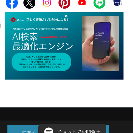
日
同意する
同意しない