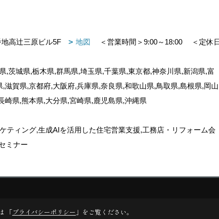
番地高辻三原ビル5F
地図
＜営業時間＞9:00～18:00
＜定休
,茨城県,栃木県,群馬県,埼玉県,千葉県,東京都,神奈川県,新潟県,富
県,滋賀県,京都府,大阪府,兵庫県,奈良県,和歌山県,鳥取県,島根県,岡山
,長崎県,熊本県,大分県,宮崎県,鹿児島県,沖縄県
ケティング,生成AIを活用した住宅営業支援,工務店・リフォーム会
セミナー
ゴデスクリエイト
は 「
プライバシーポリシー
」をご覧ください。