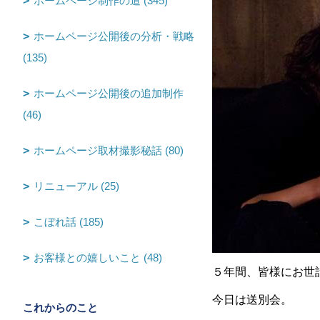
ホームページ制作の道 (345)
ホームページ公開後の分析・戦略
(135)
ホームページ公開後の追加制作
(46)
ホームページ取材撮影秘話 (80)
リニューアル (25)
こぼれ話 (185)
お客様との嬉しいこと (48)
５年間、皆様にお世
今日は送別会。
これからのこと