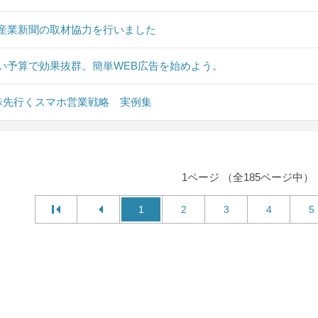
産業新聞の取材協力を行いました
い予算で効果抜群。簡単WEB広告を始めよう。
0歩先行くスマホ営業戦略 実例集
1ページ （全185ページ中）
1
2
3
4
5