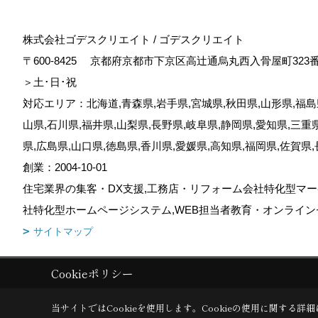
株式会社ゴデスクリエイト / ゴデスクリエイト
〒600-8425
京都府京都市下京区高辻通烏丸西入骨屋町323
＞土･日･祝
対応エリア：北海道,青森県,岩手県,宮城県,秋田県,山形県,福島県
山県,石川県,福井県,山梨県,長野県,岐阜県,静岡県,愛知県,三重
県,広島県,山口県,徳島県,香川県,愛媛県,高知県,福岡県,佐賀県
創業：2004-10-01
住宅業界の集客・DX支援,工務店・リフォーム会社特化型マー
社特化型ホームページシステム,WEB担当者教育・オンライン
サイトマップ
Cookieポリシー
Copyright (c) GODDESS CREATE. All Rights Reserved.
|
Produced by
当サイトではCookieを使用します。
Cookieの使用に関する詳細