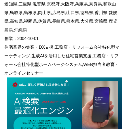
愛知県,三重県,滋賀県,京都府,大阪府,兵庫県,奈良県,和歌山
県,鳥取県,島根県,岡山県,広島県,山口県,徳島県,香川県,愛媛
県,高知県,福岡県,佐賀県,長崎県,熊本県,大分県,宮崎県,鹿児
島県,沖縄県
創業：2004-10-01
住宅業界の集客・DX支援,工務店・リフォーム会社特化型マ
ーケティング,生成AIを活用した住宅営業支援,工務店・リフ
ォーム会社特化型ホームページシステム,WEB担当者教育・
オンラインセミナー