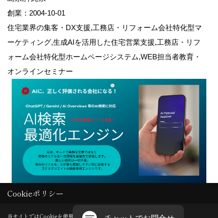
創業：2004-10-01
住宅業界の集客・DX支援,工務店・リフォーム会社特化型マ
ーケティング,生成AIを活用した住宅営業支援,工務店・リフ
ォーム会社特化型ホームページシステム,WEB担当者教育・
オンラインセミナー
Cookieポリシー
Copyright (c) GODDESS CREATE. All Rights Reserved.
当サイトではCookieを使用します。