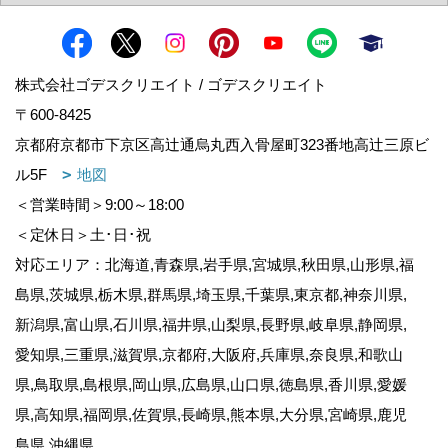
株式会社ゴデスクリエイト / ゴデスクリエイト
〒600-8425
京都府京都市下京区高辻通烏丸西入骨屋町323番地高辻三原ビ
ル5F
地図
＜営業時間＞9:00～18:00
＜定休日＞土･日･祝
対応エリア：北海道,青森県,岩手県,宮城県,秋田県,山形県,福
島県,茨城県,栃木県,群馬県,埼玉県,千葉県,東京都,神奈川県,
新潟県,富山県,石川県,福井県,山梨県,長野県,岐阜県,静岡県,
愛知県,三重県,滋賀県,京都府,大阪府,兵庫県,奈良県,和歌山
県,鳥取県,島根県,岡山県,広島県,山口県,徳島県,香川県,愛媛
県,高知県,福岡県,佐賀県,長崎県,熊本県,大分県,宮崎県,鹿児
島県,沖縄県