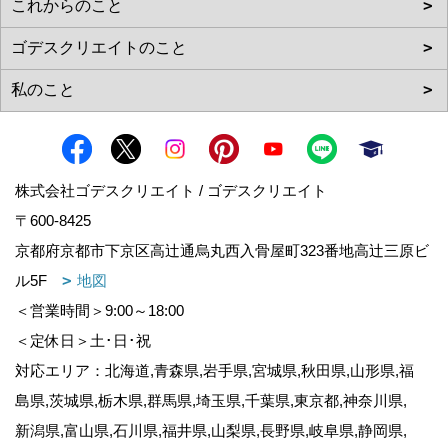
株式会社ゴデスクリエイト / ゴデスクリエイト
〒600-8425
京都府京都市下京区高辻通烏丸西入骨屋町323番地高辻三原ビ
ル5F
地図
＜営業時間＞9:00～18:00
＜定休日＞土･日･祝
対応エリア：北海道,青森県,岩手県,宮城県,秋田県,山形県,福
島県,茨城県,栃木県,群馬県,埼玉県,千葉県,東京都,神奈川県,
新潟県,富山県,石川県,福井県,山梨県,長野県,岐阜県,静岡県,