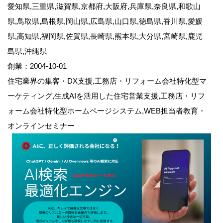
愛知県,三重県,滋賀県,京都府,大阪府,兵庫県,奈良県,和歌山
県,鳥取県,島根県,岡山県,広島県,山口県,徳島県,香川県,愛媛
県,高知県,福岡県,佐賀県,長崎県,熊本県,大分県,宮崎県,鹿児
島県,沖縄県
創業：2004-10-01
住宅業界の集客・DX支援,工務店・リフォーム会社特化型マ
ーケティング,生成AIを活用した住宅営業支援,工務店・リフ
ォーム会社特化型ホームページシステム,WEB担当者教育・
オンラインセミナー