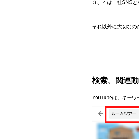
３、４は自社SNS
それ以外に大切なの
検索、関連動画
YouTubeは、キ