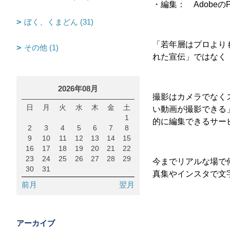
・編集： AdobeのP
ぼく、くまどん (31)
「若年層はプロより
その他 (1)
れた宣伝」ではなく
2026年08月
撮影はカメラでなく
日
月
火
水
木
金
土
い動画が撮影できる」と
1
的に編集できるサー
2
3
4
5
6
7
8
9
10
11
12
13
14
15
16
17
18
19
20
21
22
23
24
25
26
27
28
29
今までリアルな場で
30
31
真集やインスタで文
前月
翌月
アーカイブ