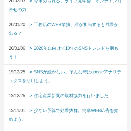
20/03/03
今求められる、ライブ見学会、オンライン打
合せの力
20/01/20
工務店のWEB業務、誰が担当すると成果が
出る？
20/01/06
2020年に向けて19年のSNSトレンドを掴も
う！
19/12/25
SNSが続かない。そんな時はgoogleアナリテ
ィクスを活用しよう。
19/12/25
住宅産業新聞の取材協力を行いました
19/11/01
少ない予算で効果抜群。簡単WEB広告を始
めよう。