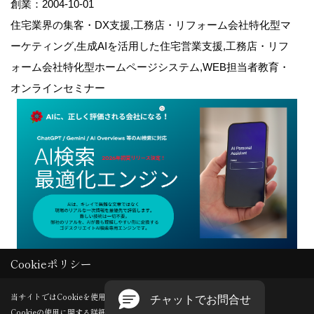
創業：2004-10-01
住宅業界の集客・DX支援,工務店・リフォーム会社特化型マ
ーケティング,生成AIを活用した住宅営業支援,工務店・リフ
ォーム会社特化型ホームページシステム,WEB担当者教育・
オンラインセミナー
Cookieポリシー
Copyright (c) GODDESS CREATE. All Rights Reserved.
当サイトではCookieを使用します。
Cookieの使用に関する詳細は 「
プライバシーポリシー
」をご覧ください。
Produced by
ゴデスクリエイト