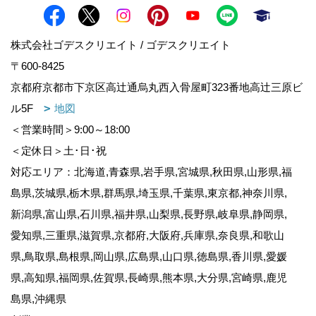
株式会社ゴデスクリエイト / ゴデスクリエイト
〒600-8425
京都府京都市下京区高辻通烏丸西入骨屋町323番地高辻三原ビ
ル5F
地図
＜営業時間＞9:00～18:00
＜定休日＞土･日･祝
対応エリア：北海道,青森県,岩手県,宮城県,秋田県,山形県,福
島県,茨城県,栃木県,群馬県,埼玉県,千葉県,東京都,神奈川県,
新潟県,富山県,石川県,福井県,山梨県,長野県,岐阜県,静岡県,
愛知県,三重県,滋賀県,京都府,大阪府,兵庫県,奈良県,和歌山
県,鳥取県,島根県,岡山県,広島県,山口県,徳島県,香川県,愛媛
県,高知県,福岡県,佐賀県,長崎県,熊本県,大分県,宮崎県,鹿児
島県,沖縄県