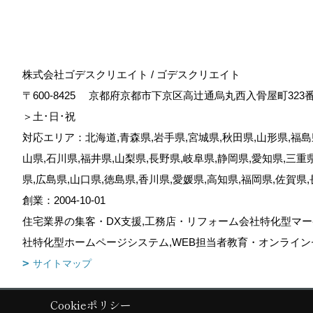
株式会社ゴデスクリエイト / ゴデスクリエイト
〒600-8425
京都府京都市下京区高辻通烏丸西入骨屋町323
＞土･日･祝
対応エリア：北海道,青森県,岩手県,宮城県,秋田県,山形県,福島県
山県,石川県,福井県,山梨県,長野県,岐阜県,静岡県,愛知県,三重
県,広島県,山口県,徳島県,香川県,愛媛県,高知県,福岡県,佐賀県
創業：2004-10-01
住宅業界の集客・DX支援,工務店・リフォーム会社特化型マー
社特化型ホームページシステム,WEB担当者教育・オンライン
サイトマップ
Cookieポリシー
Copyright (c) GODDESS CREATE. All Rights Reserved.
|
Produced by