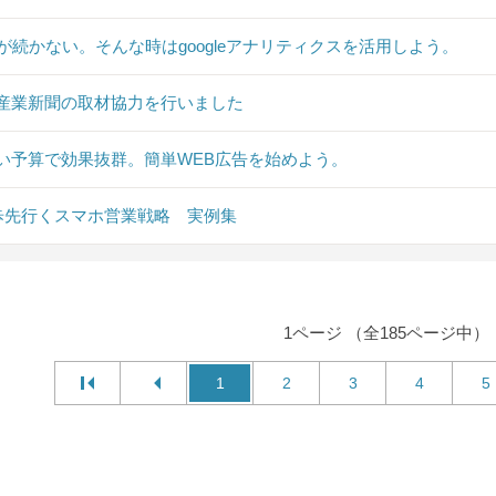
Sが続かない。そんな時はgoogleアナリティクスを活用しよう。
産業新聞の取材協力を行いました
い予算で効果抜群。簡単WEB広告を始めよう。
0歩先行くスマホ営業戦略 実例集
1ページ （全185ページ中）
1
2
3
4
5