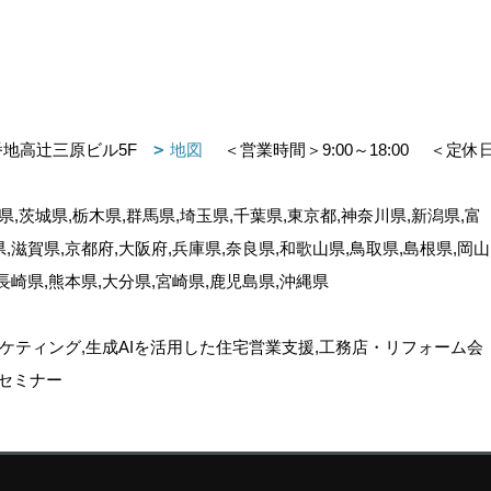
番地高辻三原ビル5F
地図
＜営業時間＞9:00～18:00
＜定休
,茨城県,栃木県,群馬県,埼玉県,千葉県,東京都,神奈川県,新潟県,富
県,滋賀県,京都府,大阪府,兵庫県,奈良県,和歌山県,鳥取県,島根県,岡山
,長崎県,熊本県,大分県,宮崎県,鹿児島県,沖縄県
ケティング,生成AIを活用した住宅営業支援,工務店・リフォーム会
セミナー
ゴデスクリエイト