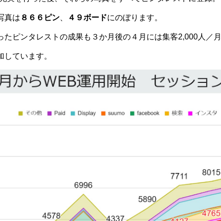
写真は
８６６ピン
、
４９ボード
にのぼります。
たピンタレストの成果も３か月後の４月には集客2,000人／
加しています。