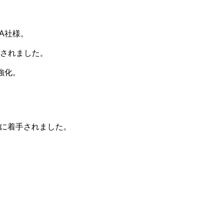
A社様。
トされました。
強化。
に着手されました。