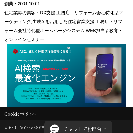
創業：2004-10-01
住宅業界の集客・DX支援,工務店・リフォーム会社特化型マ
ーケティング,生成AIを活用した住宅営業支援,工務店・リフ
ォーム会社特化型ホームページシステム,WEB担当者教育・
オンラインセミナー
Cookieポリシー
Copyright (c) GODDESS CREATE. All Rights Reserved.
当サイトではCookieを使用します。