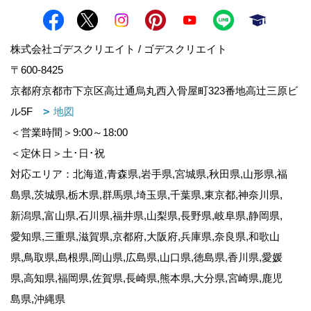
株式会社ゴデスクリエイト / ゴデスクリエイト
〒600-8425
京都府京都市下京区高辻通烏丸西入骨屋町323番地高辻三原ビ
ル5F
地図
＜営業時間＞9:00～18:00
＜定休日＞土･日･祝
対応エリア：北海道,青森県,岩手県,宮城県,秋田県,山形県,福
島県,茨城県,栃木県,群馬県,埼玉県,千葉県,東京都,神奈川県,
新潟県,富山県,石川県,福井県,山梨県,長野県,岐阜県,静岡県,
愛知県,三重県,滋賀県,京都府,大阪府,兵庫県,奈良県,和歌山
県,鳥取県,島根県,岡山県,広島県,山口県,徳島県,香川県,愛媛
県,高知県,福岡県,佐賀県,長崎県,熊本県,大分県,宮崎県,鹿児
島県,沖縄県