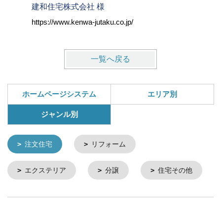
建和住宅株式会社 様
株式会社
https://www.kenwa-jutaku.co.jp/
https://w
一覧へ戻る
ホームページシステム
エリア別
ジャンル別
注文住宅
リフォーム
エクステリア
分譲
住宅その他