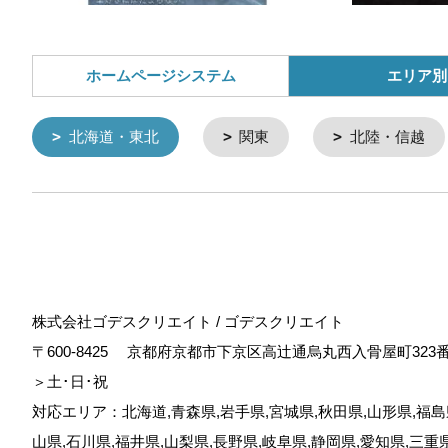
ホームページシステム
エリア別
北海道・東北
関東
北陸・信越
株式会社ゴデスクリエイト / ゴデスクリエイト
〒600-8425
京都府京都市下京区高辻通烏丸西入骨屋町323
＞土･日･祝
対応エリア：北海道,青森県,岩手県,宮城県,秋田県,山形県,福島県
山県,石川県,福井県,山梨県,長野県,岐阜県,静岡県,愛知県,三重