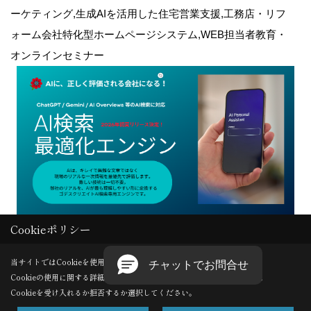
ーケティング,生成AIを活用した住宅営業支援,工務店・リフ
ォーム会社特化型ホームページシステム,WEB担当者教育・
オンラインセミナー
Cookieポリシー
Copyright (c) GODDESS CREATE. All Rights Reserved.
当サイトではCookieを使用します。
Cookieの使用に関する詳細は 「
プライバシーポリシー
」をご覧ください。
Produced by
ゴデスクリエイト
Cookieを受け入れるか拒否するか選択してください。