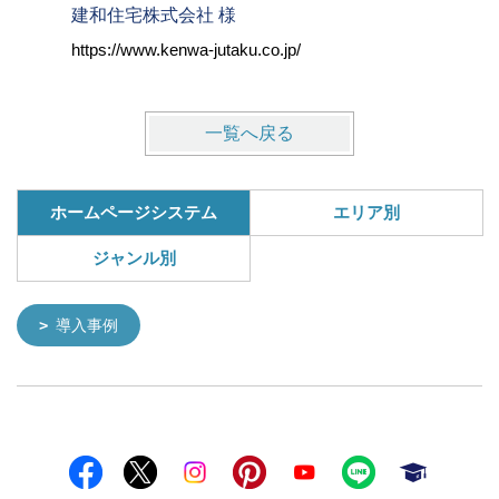
建和住宅株式会社 様
株式会社
https://www.kenwa-jutaku.co.jp/
https://w
一覧へ戻る
ホームページシステム
エリア別
ジャンル別
導入事例