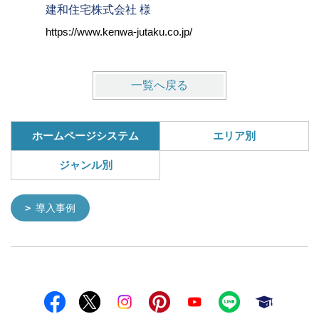
建和住宅株式会社 様
株式会社
https://www.kenwa-jutaku.co.jp/
https://w
一覧へ戻る
ホームページシステム
エリア別
ジャンル別
導入事例