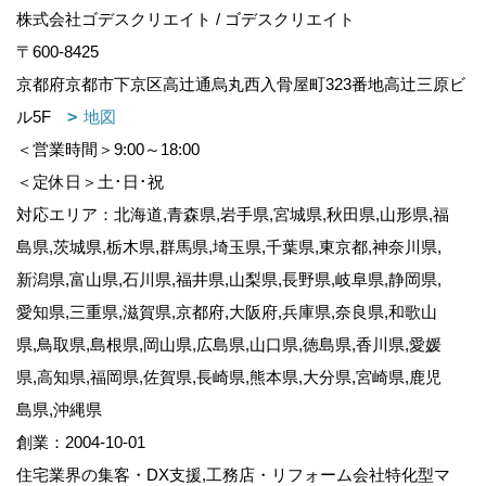
株式会社ゴデスクリエイト / ゴデスクリエイト
〒600-8425
京都府京都市下京区高辻通烏丸西入骨屋町323番地高辻三原ビ
ル5F
地図
＜営業時間＞9:00～18:00
＜定休日＞土･日･祝
対応エリア：北海道,青森県,岩手県,宮城県,秋田県,山形県,福
島県,茨城県,栃木県,群馬県,埼玉県,千葉県,東京都,神奈川県,
新潟県,富山県,石川県,福井県,山梨県,長野県,岐阜県,静岡県,
愛知県,三重県,滋賀県,京都府,大阪府,兵庫県,奈良県,和歌山
県,鳥取県,島根県,岡山県,広島県,山口県,徳島県,香川県,愛媛
県,高知県,福岡県,佐賀県,長崎県,熊本県,大分県,宮崎県,鹿児
島県,沖縄県
創業：2004-10-01
住宅業界の集客・DX支援,工務店・リフォーム会社特化型マ