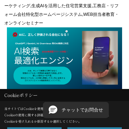
ーケティング,生成AIを活用した住宅営業支援,工務店・リフ
ォーム会社特化型ホームページシステム,WEB担当者教育・
オンラインセミナー
Cookieポリシー
Copyright (c) GODDESS CREATE. All Rights Reserved.
当サイトではCookieを使用します。
Cookieの使用に関する詳細は 「
プライバシーポリシー
」をご覧ください。
Produced by
ゴデスクリエイト
Cookieを受け入れるか拒否するか選択してください。