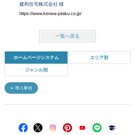
建和住宅株式会社 様
株式会社
https://www.kenwa-jutaku.co.jp/
https://w
一覧へ戻る
ホームページシステム
エリア別
ジャンル別
導入事例