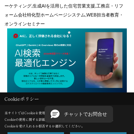
ーケティング,生成AIを活用した住宅営業支援,工務店・リフ
ォーム会社特化型ホームページシステム,WEB担当者教育・
オンラインセミナー
Cookieポリシー
Copyright (c) GODDESS CREATE. All Rights Reserved.
当サイトではCookieを使用します。
Cookieの使用に関する詳細は 「
プライバシーポリシー
」をご覧ください。
Produced by
ゴデスクリエイト
Cookieを受け入れるか拒否するか選択してください。