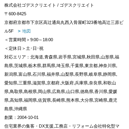
株式会社ゴデスクリエイト / ゴデスクリエイト
〒600-8425
京都府京都市下京区高辻通烏丸西入骨屋町323番地高辻三原ビ
ル5F
地図
＜営業時間＞9:00～18:00
＜定休日＞土･日･祝
対応エリア：北海道,青森県,岩手県,宮城県,秋田県,山形県,福
島県,茨城県,栃木県,群馬県,埼玉県,千葉県,東京都,神奈川県,
新潟県,富山県,石川県,福井県,山梨県,長野県,岐阜県,静岡県,
愛知県,三重県,滋賀県,京都府,大阪府,兵庫県,奈良県,和歌山
県,鳥取県,島根県,岡山県,広島県,山口県,徳島県,香川県,愛媛
県,高知県,福岡県,佐賀県,長崎県,熊本県,大分県,宮崎県,鹿児
島県,沖縄県
創業：2004-10-01
住宅業界の集客・DX支援,工務店・リフォーム会社特化型マ