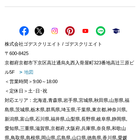
株式会社ゴデスクリエイト / ゴデスクリエイト
〒600-8425
京都府京都市下京区高辻通烏丸西入骨屋町323番地高辻三原ビ
ル5F
地図
＜営業時間＞9:00～18:00
＜定休日＞土･日･祝
対応エリア：北海道,青森県,岩手県,宮城県,秋田県,山形県,福
島県,茨城県,栃木県,群馬県,埼玉県,千葉県,東京都,神奈川県,
新潟県,富山県,石川県,福井県,山梨県,長野県,岐阜県,静岡県,
愛知県,三重県,滋賀県,京都府,大阪府,兵庫県,奈良県,和歌山
県,鳥取県,島根県,岡山県,広島県,山口県,徳島県,香川県,愛媛