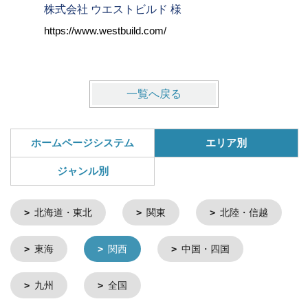
株式会社 ウエストビルド 様
ヴィンテ
https://www.westbuild.com/
https://w
一覧へ戻る
ホームページシステム
エリア別
ジャンル別
北海道・東北
関東
北陸・信越
東海
関西
中国・四国
九州
全国