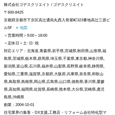
株式会社ゴデスクリエイト / ゴデスクリエイト
〒600-8425
京都府京都市下京区高辻通烏丸西入骨屋町323番地高辻三原ビ
ル5F
地図
＜営業時間＞9:00～18:00
＜定休日＞土･日･祝
対応エリア：北海道,青森県,岩手県,宮城県,秋田県,山形県,福
島県,茨城県,栃木県,群馬県,埼玉県,千葉県,東京都,神奈川県,
新潟県,富山県,石川県,福井県,山梨県,長野県,岐阜県,静岡県,
愛知県,三重県,滋賀県,京都府,大阪府,兵庫県,奈良県,和歌山
県,鳥取県,島根県,岡山県,広島県,山口県,徳島県,香川県,愛媛
県,高知県,福岡県,佐賀県,長崎県,熊本県,大分県,宮崎県,鹿児
島県,沖縄県
創業：2004-10-01
住宅業界の集客・DX支援,工務店・リフォーム会社特化型マ