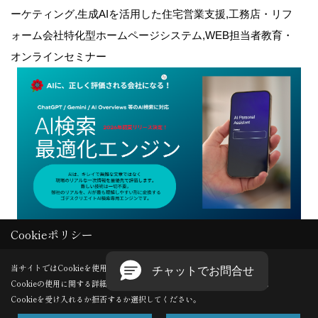
ーケティング,生成AIを活用した住宅営業支援,工務店・リフ
ォーム会社特化型ホームページシステム,WEB担当者教育・
オンラインセミナー
Cookieポリシー
Copyright (c) GODDESS CREATE. All Rights Reserved.
当サイトではCookieを使用します。
Cookieの使用に関する詳細は 「
プライバシーポリシー
」をご覧ください。
Produced by
ゴデスクリエイト
Cookieを受け入れるか拒否するか選択してください。