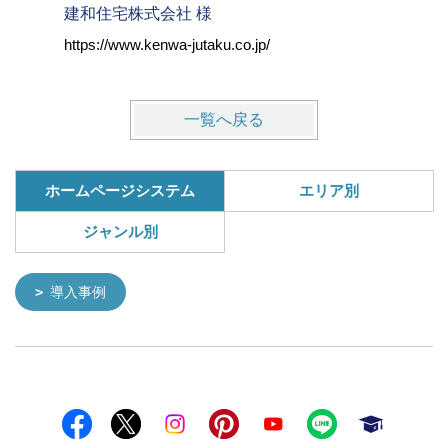
建和住宅株式会社 様
株式会社
https://www.kenwa-jutaku.co.jp/
https://w
一覧へ戻る
ホームページシステム
エリア別
ジャンル別
導入事例