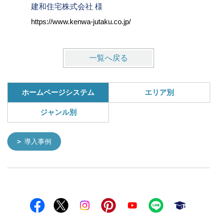
建和住宅株式会社 様
株式会社
https://www.kenwa-jutaku.co.jp/
https://w
一覧へ戻る
ホームページシステム
エリア別
ジャンル別
導入事例