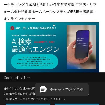
ーケティング,生成AIを活用した住宅営業支援,工務店・リフ
ォーム会社特化型ホームページシステム,WEB担当者教育・
オンラインセミナー
Cookieポリシー
Copyright (c) GODDESS CREATE. All Rights Reserved.
当サイトではCookieを使用します。
Cookieの使用に関する詳細は 「
プライバシーポリシー
」をご覧ください。
Produced by
ゴデスクリエイト
Cookieを受け入れるか拒否するか選択してください。