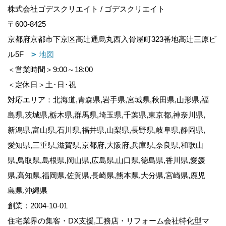
株式会社ゴデスクリエイト / ゴデスクリエイト
〒600-8425
京都府京都市下京区高辻通烏丸西入骨屋町323番地高辻三原ビ
ル5F
地図
＜営業時間＞9:00～18:00
＜定休日＞土･日･祝
対応エリア：北海道,青森県,岩手県,宮城県,秋田県,山形県,福
島県,茨城県,栃木県,群馬県,埼玉県,千葉県,東京都,神奈川県,
新潟県,富山県,石川県,福井県,山梨県,長野県,岐阜県,静岡県,
愛知県,三重県,滋賀県,京都府,大阪府,兵庫県,奈良県,和歌山
県,鳥取県,島根県,岡山県,広島県,山口県,徳島県,香川県,愛媛
県,高知県,福岡県,佐賀県,長崎県,熊本県,大分県,宮崎県,鹿児
島県,沖縄県
創業：2004-10-01
住宅業界の集客・DX支援,工務店・リフォーム会社特化型マ