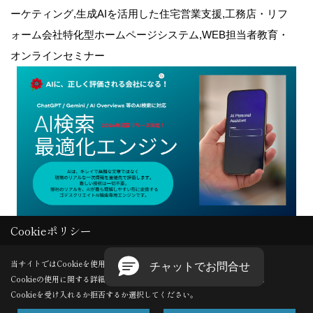
ーケティング,生成AIを活用した住宅営業支援,工務店・リフ
ォーム会社特化型ホームページシステム,WEB担当者教育・
オンラインセミナー
Cookieポリシー
Copyright (c) GODDESS CREATE. All Rights Reserved.
当サイトではCookieを使用します。
Cookieの使用に関する詳細は 「
プライバシーポリシー
」をご覧ください。
Produced by
ゴデスクリエイト
Cookieを受け入れるか拒否するか選択してください。