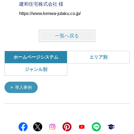
建和住宅株式会社 様
株式会社
https://www.kenwa-jutaku.co.jp/
https://w
一覧へ戻る
ホームページシステム
エリア別
ジャンル別
導入事例