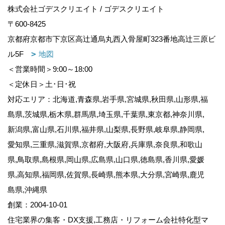
株式会社ゴデスクリエイト / ゴデスクリエイト
〒600-8425
京都府京都市下京区高辻通烏丸西入骨屋町323番地高辻三原ビ
ル5F
地図
＜営業時間＞9:00～18:00
＜定休日＞土･日･祝
対応エリア：北海道,青森県,岩手県,宮城県,秋田県,山形県,福
島県,茨城県,栃木県,群馬県,埼玉県,千葉県,東京都,神奈川県,
新潟県,富山県,石川県,福井県,山梨県,長野県,岐阜県,静岡県,
愛知県,三重県,滋賀県,京都府,大阪府,兵庫県,奈良県,和歌山
県,鳥取県,島根県,岡山県,広島県,山口県,徳島県,香川県,愛媛
県,高知県,福岡県,佐賀県,長崎県,熊本県,大分県,宮崎県,鹿児
島県,沖縄県
創業：2004-10-01
住宅業界の集客・DX支援,工務店・リフォーム会社特化型マ