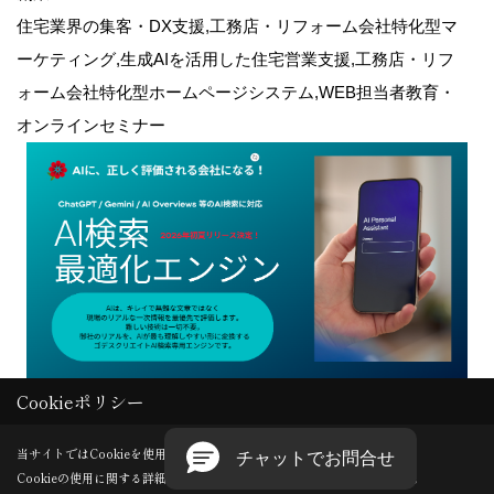
住宅業界の集客・DX支援,工務店・リフォーム会社特化型マ
ーケティング,生成AIを活用した住宅営業支援,工務店・リフ
ォーム会社特化型ホームページシステム,WEB担当者教育・
オンラインセミナー
Cookieポリシー
Copyright (c) GODDESS CREATE. All Rights Reserved.
当サイトではCookieを使用します。
Cookieの使用に関する詳細は 「
プライバシーポリシー
」をご覧ください。
Produced by
ゴデスクリエイト