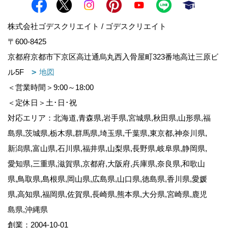
株式会社ゴデスクリエイト / ゴデスクリエイト
〒600-8425
京都府京都市下京区高辻通烏丸西入骨屋町323番地高辻三原ビ
ル5F
地図
＜営業時間＞9:00～18:00
＜定休日＞土･日･祝
対応エリア：北海道,青森県,岩手県,宮城県,秋田県,山形県,福
島県,茨城県,栃木県,群馬県,埼玉県,千葉県,東京都,神奈川県,
新潟県,富山県,石川県,福井県,山梨県,長野県,岐阜県,静岡県,
愛知県,三重県,滋賀県,京都府,大阪府,兵庫県,奈良県,和歌山
県,鳥取県,島根県,岡山県,広島県,山口県,徳島県,香川県,愛媛
県,高知県,福岡県,佐賀県,長崎県,熊本県,大分県,宮崎県,鹿児
島県,沖縄県
創業：2004-10-01