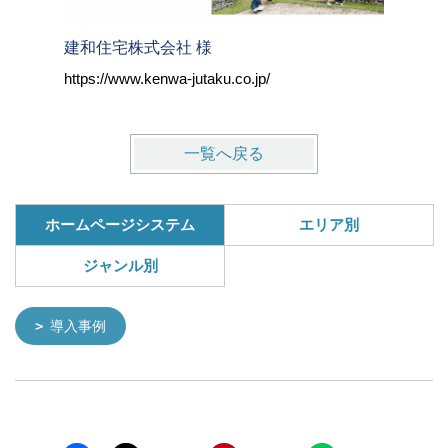
建和住宅株式会社 様
株式会社
https://www.kenwa-jutaku.co.jp/
https://w
一覧へ戻る
ホームページシステム
エリア別
ジャンル別
導入事例