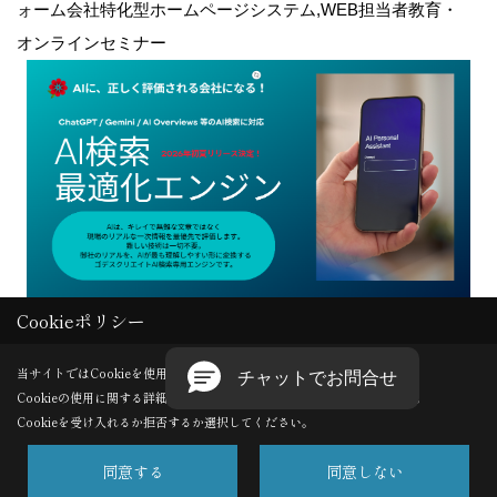
ォーム会社特化型ホームページシステム,WEB担当者教育・
オンラインセミナー
Cookieポリシー
Copyright (c) GODDESS CREATE. All Rights Reserved.
当サイトではCookieを使用します。
Cookieの使用に関する詳細は 「
プライバシーポリシー
」をご覧ください。
Produced by
ゴデスクリエイト
Cookieを受け入れるか拒否するか選択してください。
同意する
同意しない