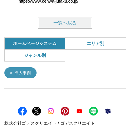
https://www.kenwa-jutaku.co.jp/
https://w
一覧へ戻る
ホームページシステム
エリア別
ジャンル別
導入事例
株式会社ゴデスクリエイト / ゴデスクリエイト