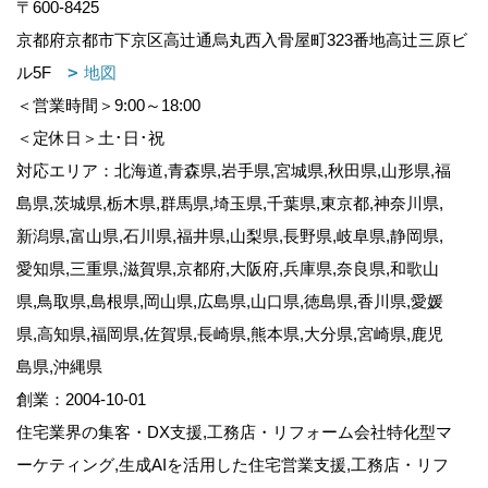
〒600-8425
京都府京都市下京区高辻通烏丸西入骨屋町323番地高辻三原ビ
ル5F
地図
＜営業時間＞9:00～18:00
＜定休日＞土･日･祝
対応エリア：北海道,青森県,岩手県,宮城県,秋田県,山形県,福
島県,茨城県,栃木県,群馬県,埼玉県,千葉県,東京都,神奈川県,
新潟県,富山県,石川県,福井県,山梨県,長野県,岐阜県,静岡県,
愛知県,三重県,滋賀県,京都府,大阪府,兵庫県,奈良県,和歌山
県,鳥取県,島根県,岡山県,広島県,山口県,徳島県,香川県,愛媛
県,高知県,福岡県,佐賀県,長崎県,熊本県,大分県,宮崎県,鹿児
島県,沖縄県
創業：2004-10-01
住宅業界の集客・DX支援,工務店・リフォーム会社特化型マ
ーケティング,生成AIを活用した住宅営業支援,工務店・リフ