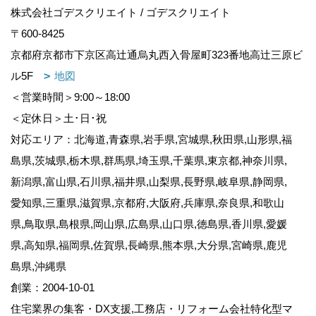
株式会社ゴデスクリエイト / ゴデスクリエイト
〒600-8425
京都府京都市下京区高辻通烏丸西入骨屋町323番地高辻三原ビ
ル5F
地図
＜営業時間＞9:00～18:00
＜定休日＞土･日･祝
対応エリア：北海道,青森県,岩手県,宮城県,秋田県,山形県,福
島県,茨城県,栃木県,群馬県,埼玉県,千葉県,東京都,神奈川県,
新潟県,富山県,石川県,福井県,山梨県,長野県,岐阜県,静岡県,
愛知県,三重県,滋賀県,京都府,大阪府,兵庫県,奈良県,和歌山
県,鳥取県,島根県,岡山県,広島県,山口県,徳島県,香川県,愛媛
県,高知県,福岡県,佐賀県,長崎県,熊本県,大分県,宮崎県,鹿児
島県,沖縄県
創業：2004-10-01
住宅業界の集客・DX支援,工務店・リフォーム会社特化型マ