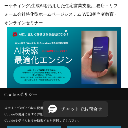
ーケティング,生成AIを活用した住宅営業支援,工務店・リフ
ォーム会社特化型ホームページシステム,WEB担当者教育・
オンラインセミナー
Cookieポリシー
Copyright (c) GODDESS CREATE. All Rights Reserved.
当サイトではCookieを使用します。
Cookieの使用に関する詳細は 「
プライバシーポリシー
」をご覧ください。
Produced by
ゴデスクリエイト
Cookieを受け入れるか拒否するか選択してください。