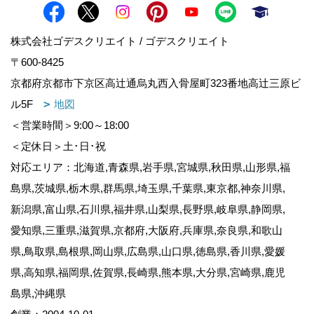
株式会社ゴデスクリエイト / ゴデスクリエイト
〒600-8425
京都府京都市下京区高辻通烏丸西入骨屋町323番地高辻三原ビ
ル5F
地図
＜営業時間＞9:00～18:00
＜定休日＞土･日･祝
対応エリア：北海道,青森県,岩手県,宮城県,秋田県,山形県,福
島県,茨城県,栃木県,群馬県,埼玉県,千葉県,東京都,神奈川県,
新潟県,富山県,石川県,福井県,山梨県,長野県,岐阜県,静岡県,
愛知県,三重県,滋賀県,京都府,大阪府,兵庫県,奈良県,和歌山
県,鳥取県,島根県,岡山県,広島県,山口県,徳島県,香川県,愛媛
県,高知県,福岡県,佐賀県,長崎県,熊本県,大分県,宮崎県,鹿児
島県,沖縄県