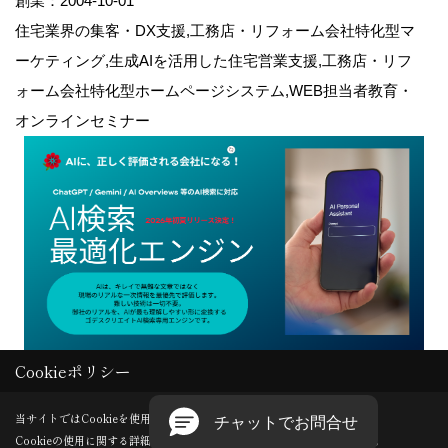
創業：2004-10-01
住宅業界の集客・DX支援,工務店・リフォーム会社特化型マ
ーケティング,生成AIを活用した住宅営業支援,工務店・リフ
ォーム会社特化型ホームページシステム,WEB担当者教育・
オンラインセミナー
Cookieポリシー
Copyright (c) GODDESS CREATE. All Rights Reserved.
当サイトではCookieを使用します。
Cookieの使用に関する詳細は 「
プライバシーポリシー
」をご覧ください。
Produced by
ゴデスクリエイト