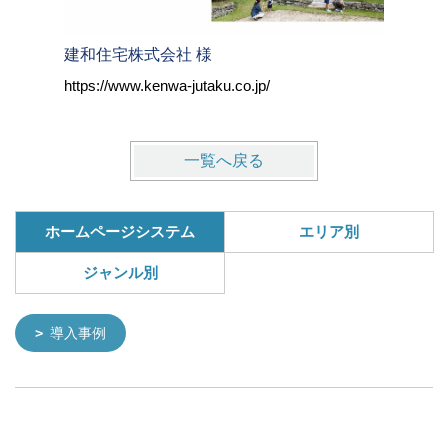
建和住宅株式会社 様
株式会社
https://www.kenwa-jutaku.co.jp/
https://w
一覧へ戻る
ホームページシステム
エリア別
ジャンル別
導入事例