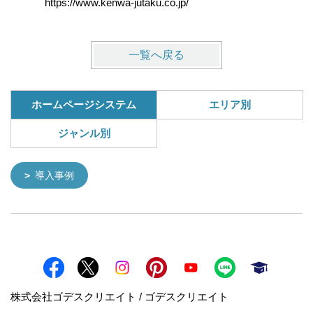
https://www.kenwa-jutaku.co.jp/
https://w
一覧へ戻る
ホームページシステム
エリア別
ジャンル別
導入事例
株式会社ゴデスクリエイト / ゴデスクリエイト