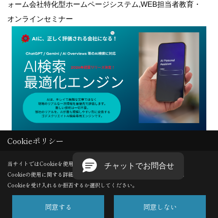
ォーム会社特化型ホームページシステム,WEB担当者教育・
オンラインセミナー
Cookieポリシー
Copyright (c) GODDESS CREATE. All Rights Reserved.
当サイトではCookieを使用します。
Cookieの使用に関する詳細は 「
プライバシーポリシー
」をご覧ください。
Produced by
ゴデスクリエイト
Cookieを受け入れるか拒否するか選択してください。
同意する
同意しない