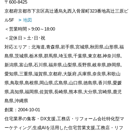
〒600-8425
京都府京都市下京区高辻通烏丸西入骨屋町323番地高辻三原ビ
ル5F
地図
＜営業時間＞9:00～18:00
＜定休日＞土･日･祝
対応エリア：北海道,青森県,岩手県,宮城県,秋田県,山形県,福
島県,茨城県,栃木県,群馬県,埼玉県,千葉県,東京都,神奈川県,
新潟県,富山県,石川県,福井県,山梨県,長野県,岐阜県,静岡県,
愛知県,三重県,滋賀県,京都府,大阪府,兵庫県,奈良県,和歌山
県,鳥取県,島根県,岡山県,広島県,山口県,徳島県,香川県,愛媛
県,高知県,福岡県,佐賀県,長崎県,熊本県,大分県,宮崎県,鹿児
島県,沖縄県
創業：2004-10-01
住宅業界の集客・DX支援,工務店・リフォーム会社特化型マ
ーケティング,生成AIを活用した住宅営業支援,工務店・リフ