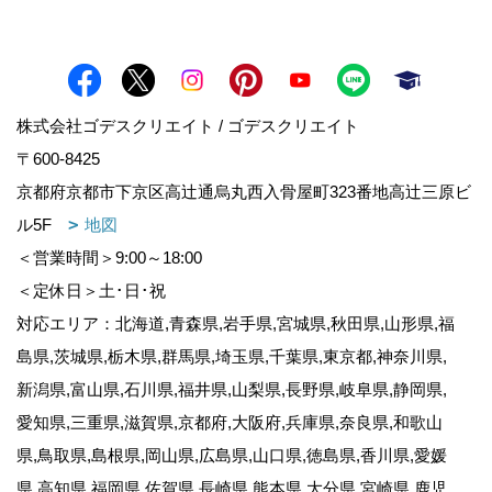
株式会社ゴデスクリエイト / ゴデスクリエイト
〒600-8425
京都府京都市下京区高辻通烏丸西入骨屋町323番地高辻三原ビ
ル5F
地図
＜営業時間＞9:00～18:00
＜定休日＞土･日･祝
対応エリア：北海道,青森県,岩手県,宮城県,秋田県,山形県,福
島県,茨城県,栃木県,群馬県,埼玉県,千葉県,東京都,神奈川県,
新潟県,富山県,石川県,福井県,山梨県,長野県,岐阜県,静岡県,
愛知県,三重県,滋賀県,京都府,大阪府,兵庫県,奈良県,和歌山
県,鳥取県,島根県,岡山県,広島県,山口県,徳島県,香川県,愛媛
県,高知県,福岡県,佐賀県,長崎県,熊本県,大分県,宮崎県,鹿児