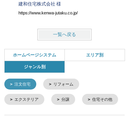
建和住宅株式会社 様
株式会社
https://www.kenwa-jutaku.co.jp/
https://w
一覧へ戻る
ホームページシステム
エリア別
ジャンル別
注文住宅
リフォーム
エクステリア
分譲
住宅その他