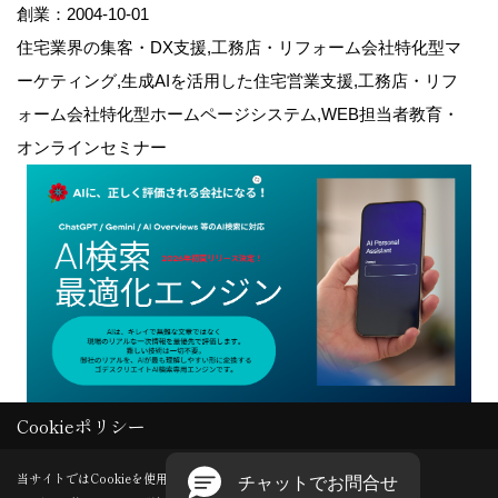
創業：2004-10-01
住宅業界の集客・DX支援,工務店・リフォーム会社特化型マ
ーケティング,生成AIを活用した住宅営業支援,工務店・リフ
ォーム会社特化型ホームページシステム,WEB担当者教育・
オンラインセミナー
Cookieポリシー
Copyright (c) GODDESS CREATE. All Rights Reserved.
当サイトではCookieを使用します。