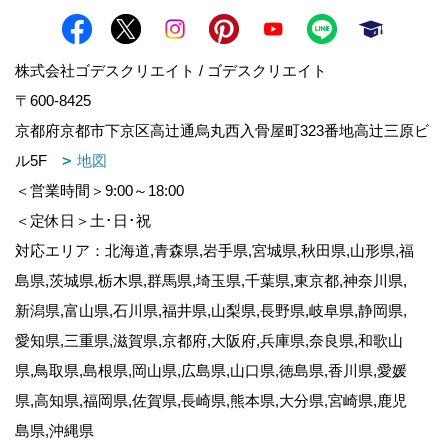
株式会社ゴデスクリエイト / ゴデスクリエイト
〒600-8425
京都府京都市下京区高辻通烏丸西入骨屋町323番地高辻三原ビ
ル5F
地図
＜営業時間＞9:00～18:00
＜定休日＞土･日･祝
対応エリア：北海道,青森県,岩手県,宮城県,秋田県,山形県,福
島県,茨城県,栃木県,群馬県,埼玉県,千葉県,東京都,神奈川県,
新潟県,富山県,石川県,福井県,山梨県,長野県,岐阜県,静岡県,
愛知県,三重県,滋賀県,京都府,大阪府,兵庫県,奈良県,和歌山
県,鳥取県,島根県,岡山県,広島県,山口県,徳島県,香川県,愛媛
県,高知県,福岡県,佐賀県,長崎県,熊本県,大分県,宮崎県,鹿児
島県,沖縄県