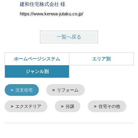
建和住宅株式会社 様
株式会社
https://www.kenwa-jutaku.co.jp/
https://w
一覧へ戻る
ホームページシステム
エリア別
ジャンル別
注文住宅
リフォーム
エクステリア
分譲
住宅その他