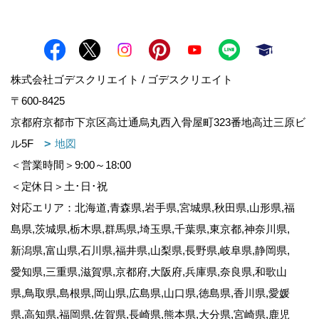
株式会社ゴデスクリエイト / ゴデスクリエイト
〒600-8425
京都府京都市下京区高辻通烏丸西入骨屋町323番地高辻三原ビ
ル5F
地図
＜営業時間＞9:00～18:00
＜定休日＞土･日･祝
対応エリア：北海道,青森県,岩手県,宮城県,秋田県,山形県,福
島県,茨城県,栃木県,群馬県,埼玉県,千葉県,東京都,神奈川県,
新潟県,富山県,石川県,福井県,山梨県,長野県,岐阜県,静岡県,
愛知県,三重県,滋賀県,京都府,大阪府,兵庫県,奈良県,和歌山
県,鳥取県,島根県,岡山県,広島県,山口県,徳島県,香川県,愛媛
県,高知県,福岡県,佐賀県,長崎県,熊本県,大分県,宮崎県,鹿児