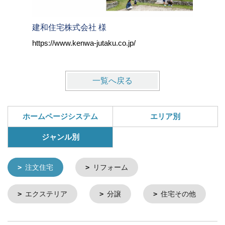
建和住宅株式会社 様
株式会社
https://www.kenwa-jutaku.co.jp/
https://w
一覧へ戻る
ホームページシステム
エリア別
ジャンル別
注文住宅
リフォーム
エクステリア
分譲
住宅その他