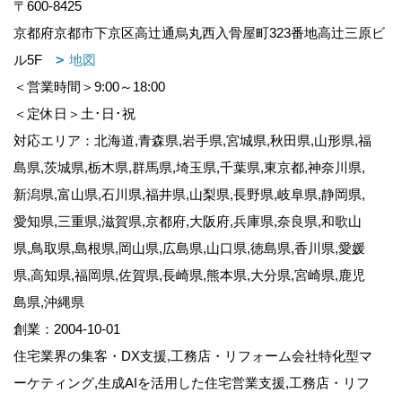
〒600-8425
京都府京都市下京区高辻通烏丸西入骨屋町323番地高辻三原ビ
ル5F
地図
＜営業時間＞9:00～18:00
＜定休日＞土･日･祝
対応エリア：北海道,青森県,岩手県,宮城県,秋田県,山形県,福
島県,茨城県,栃木県,群馬県,埼玉県,千葉県,東京都,神奈川県,
新潟県,富山県,石川県,福井県,山梨県,長野県,岐阜県,静岡県,
愛知県,三重県,滋賀県,京都府,大阪府,兵庫県,奈良県,和歌山
県,鳥取県,島根県,岡山県,広島県,山口県,徳島県,香川県,愛媛
県,高知県,福岡県,佐賀県,長崎県,熊本県,大分県,宮崎県,鹿児
島県,沖縄県
創業：2004-10-01
住宅業界の集客・DX支援,工務店・リフォーム会社特化型マ
ーケティング,生成AIを活用した住宅営業支援,工務店・リフ