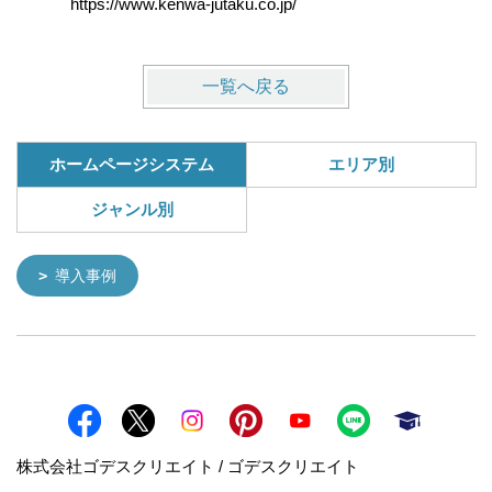
https://www.kenwa-jutaku.co.jp/
https://w
一覧へ戻る
ホームページシステム
エリア別
ジャンル別
導入事例
株式会社ゴデスクリエイト / ゴデスクリエイト