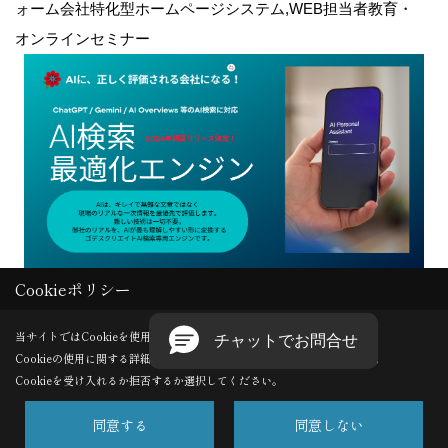
ォーム会社特化型ホームページシステム,WEB担当者教育・
オンラインセミナー
Cookieポリシー
Copyright (c) GODDESS CREATE. All Rights Reserved.
当サイトではCookieを使用します。
Cookieの使用に関する詳細は 「
プライバシーポリシー
」をご覧ください。
Produced by
ゴデスクリエイト
Cookieを受け入れるか拒否するか選択してください。
同意する
同意しない