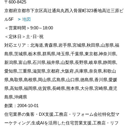
〒600-8425
京都府京都市下京区高辻通烏丸西入骨屋町323番地高辻三原ビ
ル5F
地図
＜営業時間＞9:00～18:00
＜定休日＞土･日･祝
対応エリア：北海道,青森県,岩手県,宮城県,秋田県,山形県,福
島県,茨城県,栃木県,群馬県,埼玉県,千葉県,東京都,神奈川県,
新潟県,富山県,石川県,福井県,山梨県,長野県,岐阜県,静岡県,
愛知県,三重県,滋賀県,京都府,大阪府,兵庫県,奈良県,和歌山
県,鳥取県,島根県,岡山県,広島県,山口県,徳島県,香川県,愛媛
県,高知県,福岡県,佐賀県,長崎県,熊本県,大分県,宮崎県,鹿児
島県,沖縄県
創業：2004-10-01
住宅業界の集客・DX支援,工務店・リフォーム会社特化型マ
ーケティング,生成AIを活用した住宅営業支援,工務店・リフ