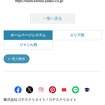
https://www.kenwa-jutaku.co.jp/
https://w
一覧へ戻る
ホームページシステム
エリア別
ジャンル別
導入事例
株式会社ゴデスクリエイト / ゴデスクリエイト