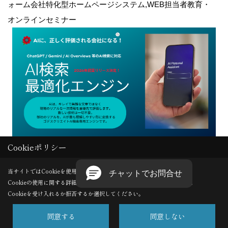
ォーム会社特化型ホームページシステム,WEB担当者教育・
オンラインセミナー
Cookieポリシー
Copyright (c) GODDESS CREATE. All Rights Reserved.
当サイトではCookieを使用します。
Cookieの使用に関する詳細は 「
プライバシーポリシー
」をご覧ください。
Produced by
ゴデスクリエイト
Cookieを受け入れるか拒否するか選択してください。
同意する
同意しない