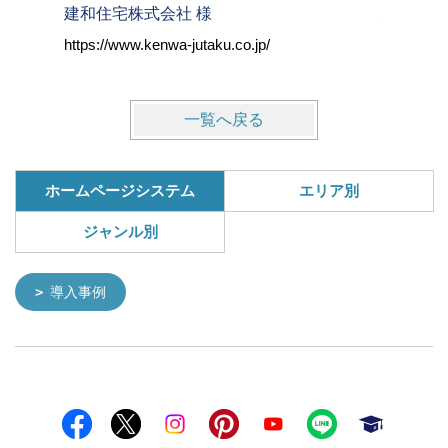
建和住宅株式会社 様
株式会社
https://www.kenwa-jutaku.co.jp/
https://w
一覧へ戻る
ホームページシステム
エリア別
ジャンル別
導入事例