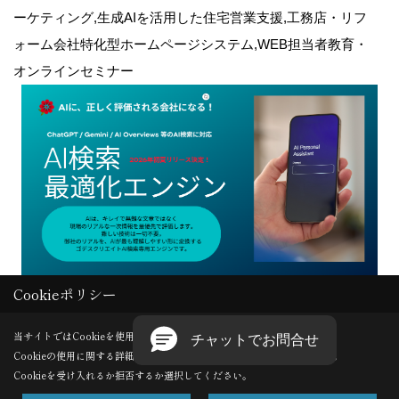
ーケティング,生成AIを活用した住宅営業支援,工務店・リフ
ォーム会社特化型ホームページシステム,WEB担当者教育・
オンラインセミナー
Cookieポリシー
Copyright (c) GODDESS CREATE. All Rights Reserved.
当サイトではCookieを使用します。
Cookieの使用に関する詳細は 「
プライバシーポリシー
」をご覧ください。
Produced by
ゴデスクリエイト
Cookieを受け入れるか拒否するか選択してください。