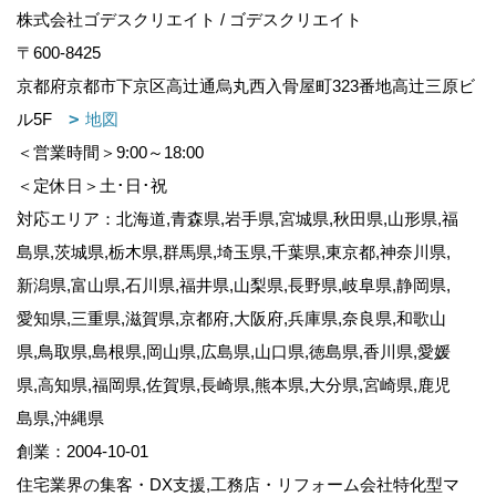
株式会社ゴデスクリエイト / ゴデスクリエイト
〒600-8425
京都府京都市下京区高辻通烏丸西入骨屋町323番地高辻三原ビ
ル5F
地図
＜営業時間＞9:00～18:00
＜定休日＞土･日･祝
対応エリア：北海道,青森県,岩手県,宮城県,秋田県,山形県,福
島県,茨城県,栃木県,群馬県,埼玉県,千葉県,東京都,神奈川県,
新潟県,富山県,石川県,福井県,山梨県,長野県,岐阜県,静岡県,
愛知県,三重県,滋賀県,京都府,大阪府,兵庫県,奈良県,和歌山
県,鳥取県,島根県,岡山県,広島県,山口県,徳島県,香川県,愛媛
県,高知県,福岡県,佐賀県,長崎県,熊本県,大分県,宮崎県,鹿児
島県,沖縄県
創業：2004-10-01
住宅業界の集客・DX支援,工務店・リフォーム会社特化型マ