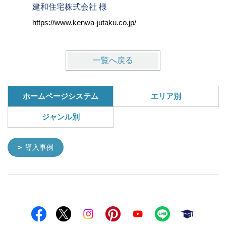
建和住宅株式会社 様
株式会社
https://www.kenwa-jutaku.co.jp/
https://w
一覧へ戻る
ホームページシステム
エリア別
ジャンル別
導入事例