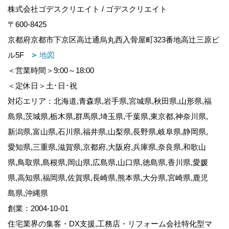
株式会社ゴデスクリエイト / ゴデスクリエイト
〒600-8425
京都府京都市下京区高辻通烏丸西入骨屋町323番地高辻三原ビ
ル5F
地図
＜営業時間＞9:00～18:00
＜定休日＞土･日･祝
対応エリア：北海道,青森県,岩手県,宮城県,秋田県,山形県,福
島県,茨城県,栃木県,群馬県,埼玉県,千葉県,東京都,神奈川県,
新潟県,富山県,石川県,福井県,山梨県,長野県,岐阜県,静岡県,
愛知県,三重県,滋賀県,京都府,大阪府,兵庫県,奈良県,和歌山
県,鳥取県,島根県,岡山県,広島県,山口県,徳島県,香川県,愛媛
県,高知県,福岡県,佐賀県,長崎県,熊本県,大分県,宮崎県,鹿児
島県,沖縄県
創業：2004-10-01
住宅業界の集客・DX支援,工務店・リフォーム会社特化型マ