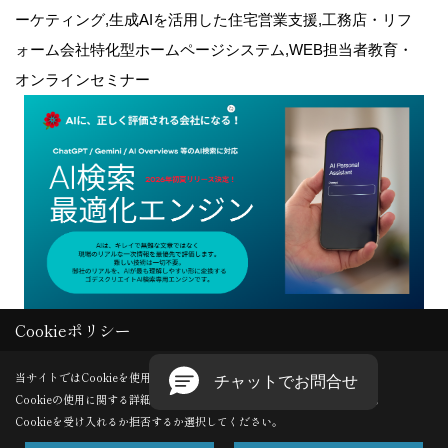
ーケティング,生成AIを活用した住宅営業支援,工務店・リフ
ォーム会社特化型ホームページシステム,WEB担当者教育・
オンラインセミナー
Cookieポリシー
Copyright (c) GODDESS CREATE. All Rights Reserved.
当サイトではCookieを使用します。
Cookieの使用に関する詳細は 「
プライバシーポリシー
」をご覧ください。
Produced by
ゴデスクリエイト
Cookieを受け入れるか拒否するか選択してください。