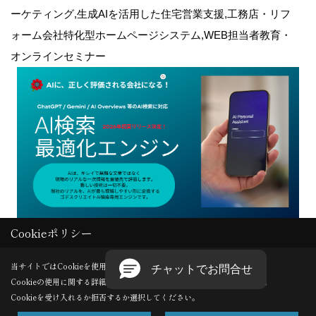
ーケティング,生成AIを活用した住宅営業支援,工務店・リフ
ォーム会社特化型ホームページシステム,WEB担当者教育・
オンラインセミナー
Cookieポリシー
Copyright (c) GODDESS CREATE. All Rights Reserved.
当サイトではCookieを使用します。
Cookieの使用に関する詳細は 「
プライバシーポリシー
」をご覧ください。
Produced by
ゴデスクリエイト
Cookieを受け入れるか拒否するか選択してください。