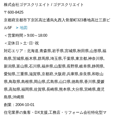
株式会社ゴデスクリエイト / ゴデスクリエイト
〒600-8425
京都府京都市下京区高辻通烏丸西入骨屋町323番地高辻三原ビ
ル5F
地図
＜営業時間＞9:00～18:00
＜定休日＞土･日･祝
対応エリア：北海道,青森県,岩手県,宮城県,秋田県,山形県,福
島県,茨城県,栃木県,群馬県,埼玉県,千葉県,東京都,神奈川県,
新潟県,富山県,石川県,福井県,山梨県,長野県,岐阜県,静岡県,
愛知県,三重県,滋賀県,京都府,大阪府,兵庫県,奈良県,和歌山
県,鳥取県,島根県,岡山県,広島県,山口県,徳島県,香川県,愛媛
県,高知県,福岡県,佐賀県,長崎県,熊本県,大分県,宮崎県,鹿児
島県,沖縄県
創業：2004-10-01
住宅業界の集客・DX支援,工務店・リフォーム会社特化型マ