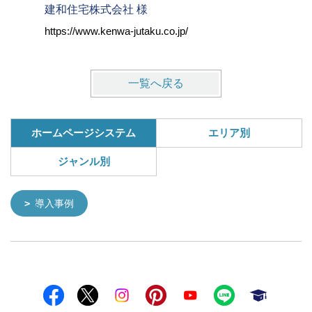
建和住宅株式会社 様
株式会社
https://www.kenwa-jutaku.co.jp/
https://w
一覧へ戻る
ホームページシステム
エリア別
ジャンル別
導入事例