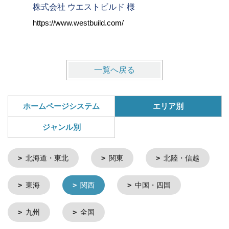
株式会社 ウエストビルド 様
ヴィンテ
https://www.westbuild.com/
https://w
一覧へ戻る
ホームページシステム
エリア別
ジャンル別
北海道・東北
関東
北陸・信越
東海
関西
中国・四国
九州
全国