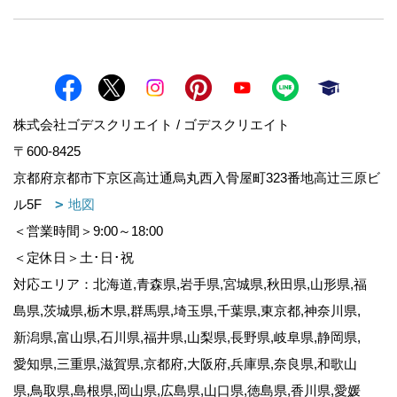
株式会社ゴデスクリエイト / ゴデスクリエイト
〒600-8425
京都府京都市下京区高辻通烏丸西入骨屋町323番地高辻三原ビ
ル5F
地図
＜営業時間＞9:00～18:00
＜定休日＞土･日･祝
対応エリア：北海道,青森県,岩手県,宮城県,秋田県,山形県,福
島県,茨城県,栃木県,群馬県,埼玉県,千葉県,東京都,神奈川県,
新潟県,富山県,石川県,福井県,山梨県,長野県,岐阜県,静岡県,
愛知県,三重県,滋賀県,京都府,大阪府,兵庫県,奈良県,和歌山
県,鳥取県,島根県,岡山県,広島県,山口県,徳島県,香川県,愛媛