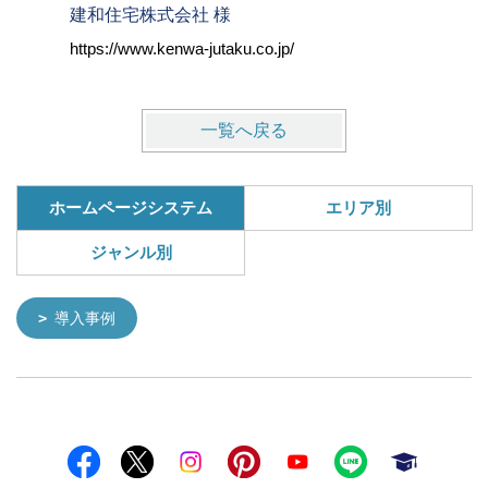
建和住宅株式会社 様
株式会社
https://www.kenwa-jutaku.co.jp/
https://w
一覧へ戻る
ホームページシステム
エリア別
ジャンル別
導入事例