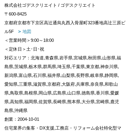
株式会社ゴデスクリエイト / ゴデスクリエイト
〒600-8425
京都府京都市下京区高辻通烏丸西入骨屋町323番地高辻三原ビ
ル5F
地図
＜営業時間＞9:00～18:00
＜定休日＞土･日･祝
対応エリア：北海道,青森県,岩手県,宮城県,秋田県,山形県,福
島県,茨城県,栃木県,群馬県,埼玉県,千葉県,東京都,神奈川県,
新潟県,富山県,石川県,福井県,山梨県,長野県,岐阜県,静岡県,
愛知県,三重県,滋賀県,京都府,大阪府,兵庫県,奈良県,和歌山
県,鳥取県,島根県,岡山県,広島県,山口県,徳島県,香川県,愛媛
県,高知県,福岡県,佐賀県,長崎県,熊本県,大分県,宮崎県,鹿児
島県,沖縄県
創業：2004-10-01
住宅業界の集客・DX支援,工務店・リフォーム会社特化型マ