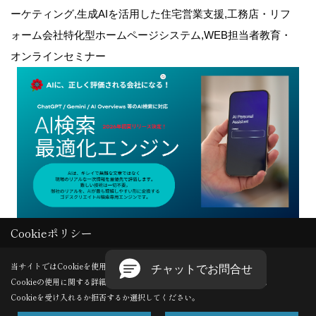
ーケティング,生成AIを活用した住宅営業支援,工務店・リフ
ォーム会社特化型ホームページシステム,WEB担当者教育・
オンラインセミナー
Cookieポリシー
Copyright (c) GODDESS CREATE. All Rights Reserved.
当サイトではCookieを使用します。
Cookieの使用に関する詳細は 「
プライバシーポリシー
」をご覧ください。
Produced by
ゴデスクリエイト
Cookieを受け入れるか拒否するか選択してください。