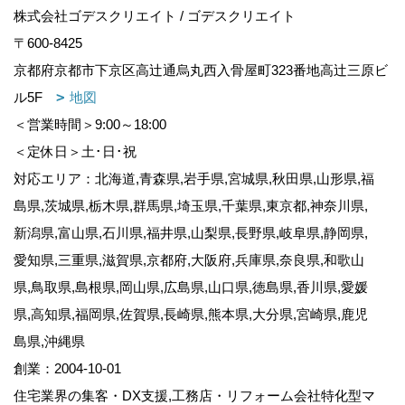
株式会社ゴデスクリエイト / ゴデスクリエイト
〒600-8425
京都府京都市下京区高辻通烏丸西入骨屋町323番地高辻三原ビ
ル5F
地図
＜営業時間＞9:00～18:00
＜定休日＞土･日･祝
対応エリア：北海道,青森県,岩手県,宮城県,秋田県,山形県,福
島県,茨城県,栃木県,群馬県,埼玉県,千葉県,東京都,神奈川県,
新潟県,富山県,石川県,福井県,山梨県,長野県,岐阜県,静岡県,
愛知県,三重県,滋賀県,京都府,大阪府,兵庫県,奈良県,和歌山
県,鳥取県,島根県,岡山県,広島県,山口県,徳島県,香川県,愛媛
県,高知県,福岡県,佐賀県,長崎県,熊本県,大分県,宮崎県,鹿児
島県,沖縄県
創業：2004-10-01
住宅業界の集客・DX支援,工務店・リフォーム会社特化型マ