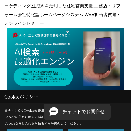
ーケティング,生成AIを活用した住宅営業支援,工務店・リフ
ォーム会社特化型ホームページシステム,WEB担当者教育・
オンラインセミナー
Cookieポリシー
Copyright (c) GODDESS CREATE. All Rights Reserved.
当サイトではCookieを使用します。
Cookieの使用に関する詳細は 「
プライバシーポリシー
」をご覧ください。
Produced by
ゴデスクリエイト
Cookieを受け入れるか拒否するか選択してください。