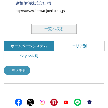
建和住宅株式会社 様
株式会社
https://www.kenwa-jutaku.co.jp/
https://w
一覧へ戻る
ホームページシステム
エリア別
ジャンル別
導入事例