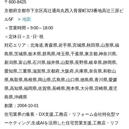
〒600-8425
京都府京都市下京区高辻通烏丸西入骨屋町323番地高辻三原ビ
ル5F
地図
＜営業時間＞9:00～18:00
＜定休日＞土･日･祝
対応エリア：北海道,青森県,岩手県,宮城県,秋田県,山形県,福
島県,茨城県,栃木県,群馬県,埼玉県,千葉県,東京都,神奈川県,
新潟県,富山県,石川県,福井県,山梨県,長野県,岐阜県,静岡県,
愛知県,三重県,滋賀県,京都府,大阪府,兵庫県,奈良県,和歌山
県,鳥取県,島根県,岡山県,広島県,山口県,徳島県,香川県,愛媛
県,高知県,福岡県,佐賀県,長崎県,熊本県,大分県,宮崎県,鹿児
島県,沖縄県
創業：2004-10-01
住宅業界の集客・DX支援,工務店・リフォーム会社特化型マ
ーケティング,生成AIを活用した住宅営業支援,工務店・リフ