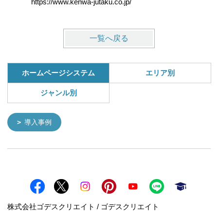
https://www.kenwa-jutaku.co.jp/
https://w
一覧へ戻る
ホームページシステム
エリア別
ジャンル別
導入事例
株式会社ゴデスクリエイト / ゴデスクリエイト