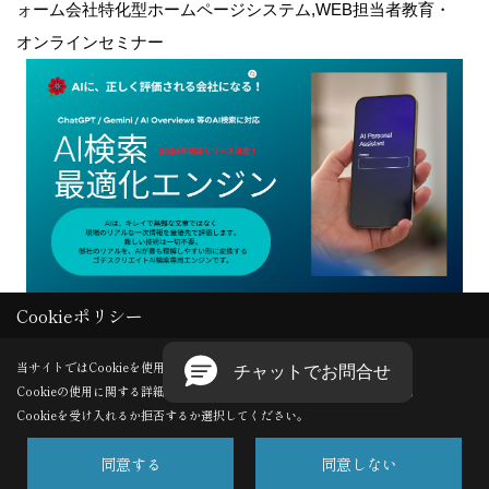
ォーム会社特化型ホームページシステム,WEB担当者教育・
オンラインセミナー
Cookieポリシー
Copyright (c) GODDESS CREATE. All Rights Reserved.
当サイトではCookieを使用します。
Cookieの使用に関する詳細は 「
プライバシーポリシー
」をご覧ください。
Produced by
ゴデスクリエイト
Cookieを受け入れるか拒否するか選択してください。
同意する
同意しない