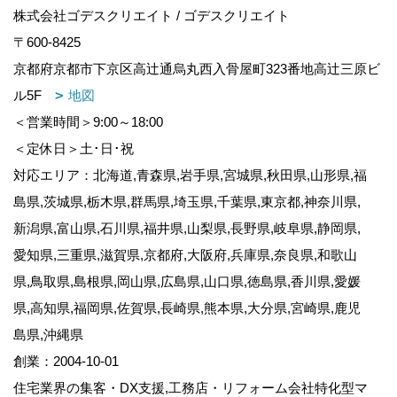
株式会社ゴデスクリエイト / ゴデスクリエイト
〒600-8425
京都府京都市下京区高辻通烏丸西入骨屋町323番地高辻三原ビ
ル5F
地図
＜営業時間＞9:00～18:00
＜定休日＞土･日･祝
対応エリア：北海道,青森県,岩手県,宮城県,秋田県,山形県,福
島県,茨城県,栃木県,群馬県,埼玉県,千葉県,東京都,神奈川県,
新潟県,富山県,石川県,福井県,山梨県,長野県,岐阜県,静岡県,
愛知県,三重県,滋賀県,京都府,大阪府,兵庫県,奈良県,和歌山
県,鳥取県,島根県,岡山県,広島県,山口県,徳島県,香川県,愛媛
県,高知県,福岡県,佐賀県,長崎県,熊本県,大分県,宮崎県,鹿児
島県,沖縄県
創業：2004-10-01
住宅業界の集客・DX支援,工務店・リフォーム会社特化型マ