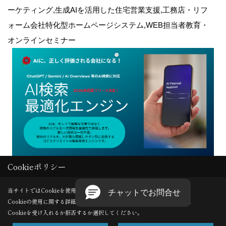
ーケティング,生成AIを活用した住宅営業支援,工務店・リフ
ォーム会社特化型ホームページシステム,WEB担当者教育・
オンラインセミナー
Cookieポリシー
Copyright (c) GODDESS CREATE. All Rights Reserved.
当サイトではCookieを使用します。
Cookieの使用に関する詳細は 「
プライバシーポリシー
」をご覧ください。
Produced by
ゴデスクリエイト
Cookieを受け入れるか拒否するか選択してください。