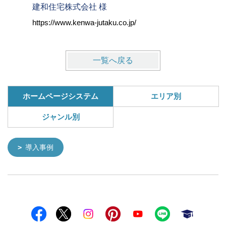
建和住宅株式会社 様
株式会社
https://www.kenwa-jutaku.co.jp/
https://w
一覧へ戻る
ホームページシステム
エリア別
ジャンル別
導入事例