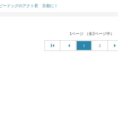
ピードッグのアクト君 京都に！
1ページ （全2ページ中）
1
2