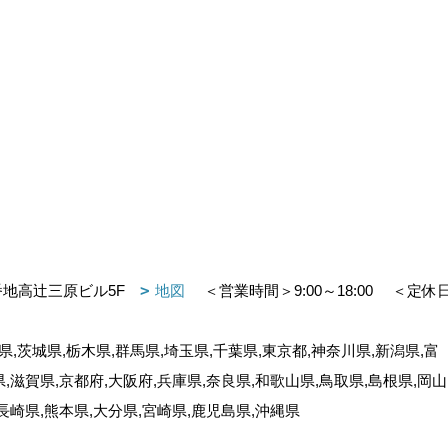
番地高辻三原ビル5F
地図
＜営業時間＞9:00～18:00
＜定休
,茨城県,栃木県,群馬県,埼玉県,千葉県,東京都,神奈川県,新潟県,富
県,滋賀県,京都府,大阪府,兵庫県,奈良県,和歌山県,鳥取県,島根県,岡山
,長崎県,熊本県,大分県,宮崎県,鹿児島県,沖縄県