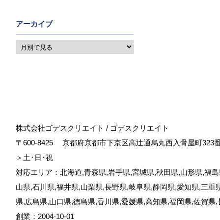
アーカイブ
株式会社ゴデスクリエイト / ゴデスクリエイト
〒600-8425
京都府京都市下京区高辻通烏丸西入骨屋町323
＞土･日･祝
対応エリア：北海道,青森県,岩手県,宮城県,秋田県,山形県,福島県
山県,石川県,福井県,山梨県,長野県,岐阜県,静岡県,愛知県,三重
県,広島県,山口県,徳島県,香川県,愛媛県,高知県,福岡県,佐賀県
創業：2004-10-01