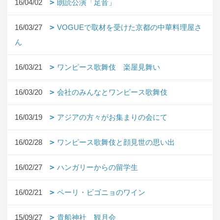
16/04/02
朗読公演「足音」
16/03/27
VOGUEで取材を受けた京都の中華料理屋さ
ん
16/03/21
ワンピース歌舞伎 楽屋見舞い
16/03/20
会社のみんなとワンピース歌舞伎
16/03/19
アジアの方々がお集まりの会にて
16/02/28
ワンピース歌舞伎と顔見世の思い出
16/02/27
ハンガリーからの留学生
16/02/21
ペーリ・ビゴニョのワイン
15/09/27
貴船神社 観月会