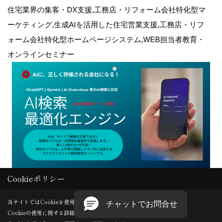
住宅業界の集客・DX支援,工務店・リフォーム会社特化型マ
ーケティング,生成AIを活用した住宅営業支援,工務店・リフ
ォーム会社特化型ホームページシステム,WEB担当者教育・
オンラインセミナー
Cookieポリシー
Copyright (c) GODDESS CREATE. All Rights Reserved.
当サイトではCookieを使用します。
Cookieの使用に関する詳細は 「
プライバシーポリシー
」をご覧ください。
Produced by
ゴデスクリエイト