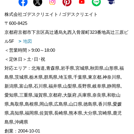
株式会社ゴデスクリエイト / ゴデスクリエイト
〒600-8425
京都府京都市下京区高辻通烏丸西入骨屋町323番地高辻三原ビ
ル5F
地図
＜営業時間＞9:00～18:00
＜定休日＞土･日･祝
対応エリア：北海道,青森県,岩手県,宮城県,秋田県,山形県,福
島県,茨城県,栃木県,群馬県,埼玉県,千葉県,東京都,神奈川県,
新潟県,富山県,石川県,福井県,山梨県,長野県,岐阜県,静岡県,
愛知県,三重県,滋賀県,京都府,大阪府,兵庫県,奈良県,和歌山
県,鳥取県,島根県,岡山県,広島県,山口県,徳島県,香川県,愛媛
県,高知県,福岡県,佐賀県,長崎県,熊本県,大分県,宮崎県,鹿児
島県,沖縄県
創業：2004-10-01