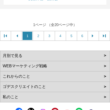
1ページ （全20ページ中）
1
2
3
4
5
6