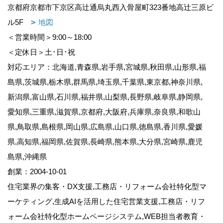
京都府京都市下京区高辻通烏丸西入骨屋町323番地高辻三原ビ
ル5F
地図
＜営業時間＞9:00～18:00
＜定休日＞土･日･祝
対応エリア：北海道,青森県,岩手県,宮城県,秋田県,山形県,福
島県,茨城県,栃木県,群馬県,埼玉県,千葉県,東京都,神奈川県,
新潟県,富山県,石川県,福井県,山梨県,長野県,岐阜県,静岡県,
愛知県,三重県,滋賀県,京都府,大阪府,兵庫県,奈良県,和歌山
県,鳥取県,島根県,岡山県,広島県,山口県,徳島県,香川県,愛媛
県,高知県,福岡県,佐賀県,長崎県,熊本県,大分県,宮崎県,鹿児
島県,沖縄県
創業：2004-10-01
住宅業界の集客・DX支援,工務店・リフォーム会社特化型マ
ーケティング,生成AIを活用した住宅営業支援,工務店・リフ
ォーム会社特化型ホームページシステム,WEB担当者教育・