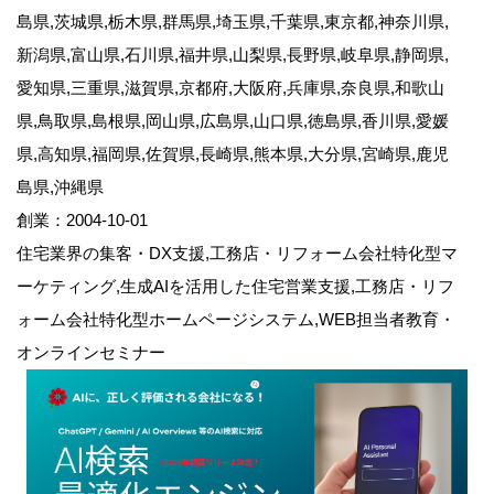
島県,茨城県,栃木県,群馬県,埼玉県,千葉県,東京都,神奈川県,
新潟県,富山県,石川県,福井県,山梨県,長野県,岐阜県,静岡県,
愛知県,三重県,滋賀県,京都府,大阪府,兵庫県,奈良県,和歌山
県,鳥取県,島根県,岡山県,広島県,山口県,徳島県,香川県,愛媛
県,高知県,福岡県,佐賀県,長崎県,熊本県,大分県,宮崎県,鹿児
島県,沖縄県
創業：2004-10-01
住宅業界の集客・DX支援,工務店・リフォーム会社特化型マ
ーケティング,生成AIを活用した住宅営業支援,工務店・リフ
ォーム会社特化型ホームページシステム,WEB担当者教育・
オンラインセミナー